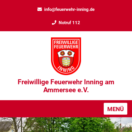
info@feuerwehr-inning.de
Notruf 112
Freiwillige Feuerwehr Inning am
Ammersee e.V.
MENÜ