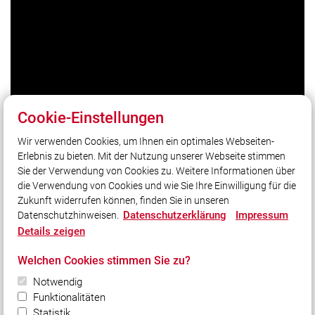
Cookie-Einstellungen
Wir verwenden Cookies, um Ihnen ein optimales Webseiten-
Erlebnis zu bieten. Mit der Nutzung unserer Webseite stimmen
Unser Leitsatz
Sie der Verwendung von Cookies zu. Weitere Informationen über
Gott zur Ehr dem Nächsten zur Wehr. Seit 1868.
die Verwendung von Cookies und wie Sie Ihre Einwilligung für die
Zukunft widerrufen können, finden Sie in unseren
Datenschutzerklärung
Impressum
Datenschutzhinweisen.
Social Media
Details zeigen
Auch unterwegs immer auf dem Laufenden bleiben?
Welchen Cookies stimmen Sie zu?
Bleiben Sie mit uns in Kontakt und vernetzen Sie sich
Notwendig
mit uns!
Funktionalitäten
Statistik