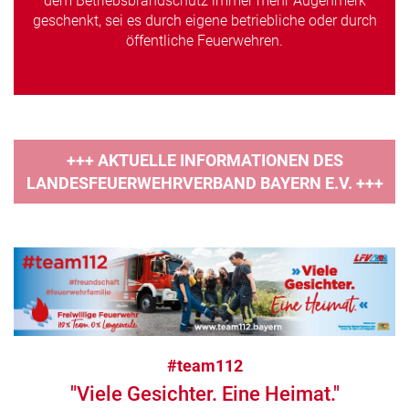
dem Betriebsbrandschutz immer mehr Augenmerk
geschenkt, sei es durch eigene betriebliche oder durch
öffentliche Feuerwehren.
+++ AKTUELLE INFORMATIONEN DES
LANDESFEUERWEHRVERBAND BAYERN E.V. +++
#team112
"Viele Gesichter. Eine Heimat."